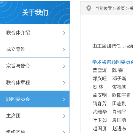
当前位置 >
首页
>
关于我们
联合体介绍
由主席团聘任，吸
成立背景
学术咨询顾问委员
宗旨与使命
曹雪涛
陈 霖
邓兴旺
邓子新
联合体章程
贺 林
贺福初
孟安明
欧阳平凯
顾问委员会
隋森芳
田志刚
武维华
肖瑞平
主席团
叶玉如
袁国勇
赵国屏
赵进东
组织架构